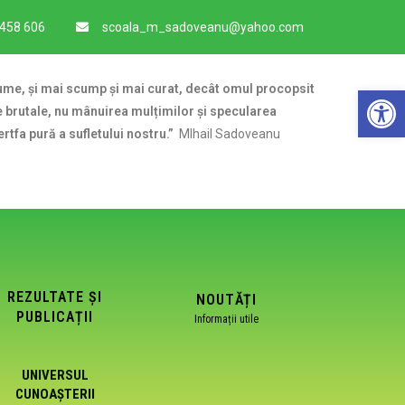
 458 606
scoala_m_sadoveanu@yahoo.com
De
 lume, și mai scump și mai curat, decât omul procopsit
ile brutale, nu mânuirea mulțimilor și specularea
jertfa pură a sufletului nostru.”
MIhail Sadoveanu
REZULTATE ȘI
NOUTĂȚI
PUBLICAȚII
Informații utile
UNIVERSUL
CUNOAȘTERII