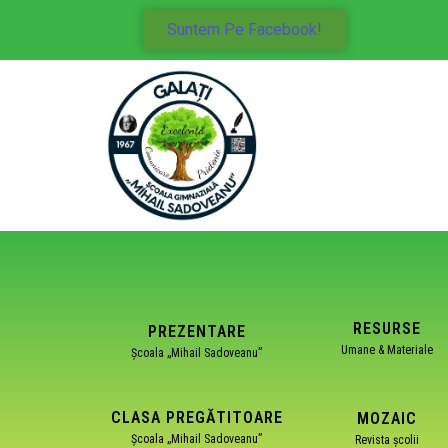
Suntem Pe Facebook!
RESURSE
PREZENTARE
Umane & Materiale
Școala „Mihail Sadoveanu”
CLASA PREGĂTITOARE
MOZAIC
Școala „Mihail Sadoveanu”
Revista școlii