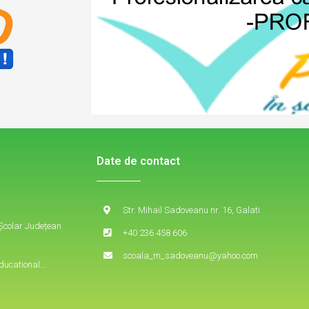
Date de contact
Str. Mihail Sadoveanu nr. 16, Galati
 Școlar Județean
+40 236 458 606
scoala_m_sadoveanu@yahoo.com
ducational...