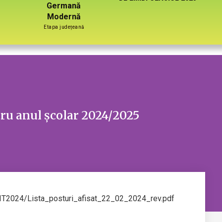
Germană
Modernă
Etapa județeană
tru anul școlar 2024/2025
TIT2024/Lista_posturi_afisat_22_02_2024_rev.pdf