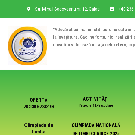
Str. Mihail Sadoveanu nr. 12, Galati
+40 236
”Adevărat că mai cinstit lucru nu este în
la învățătură. Căci nu forța, nici realizăr
naivității valorează în fața celui etern, ci 
ACTIVITĂȚI
OFERTA
Proiecte & Extrașcolare
Discipline Opționale
OLIMPIADA NAȚIONALĂ
Olimpiada de
Limba
DE LIMBI CLASICE 2025