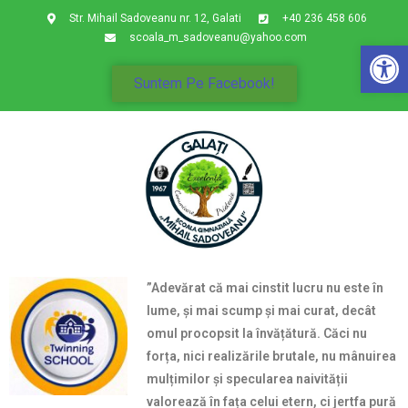
Str. Mihail Sadoveanu nr. 12, Galati
+40 236 458 606
scoala_m_sadoveanu@yahoo.com
De
Suntem Pe Facebook!
”Adevărat că mai cinstit lucru nu este în
lume, și mai scump și mai curat, decât
omul procopsit la învățătură. Căci nu
forța, nici realizările brutale, nu mânuirea
mulțimilor și specularea naivității
valorează în fața celui etern, ci jertfa pură