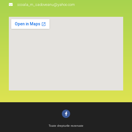
scoala_m_sadoveanu@yahoo.com
Toate drepturile rezervate