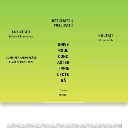
REZULTATE ȘI
PUBLICAȚII
ACTIVITĂȚI
NOUTĂȚI
Proiecte & Extrașcolare
Informații utile
UNIVE
RSUL
CUNO
OLIMPIADA NAȚIONALĂ DE
AȘTER
LIMBI CLASICE 2025
II PRIN
LECTU
RĂ
Concurs
național