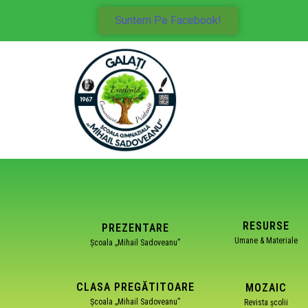
Suntem Pe Facebook!
RESURSE
PREZENTARE
Umane & Materiale
Școala „Mihail Sadoveanu”
CLASA PREGĂTITOARE
MOZAIC
Școala „Mihail Sadoveanu”
Revista școlii