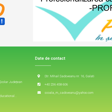
Date de contact
Str. Mihail Sadoveanu nr. 16, Galati
 Școlar Județean
+40 236 458 606
scoala_m_sadoveanu@yahoo.com
ducational...