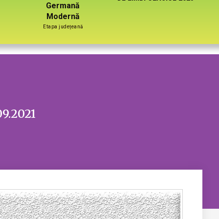
Germană
Modernă
Etapa județeană
09.2021