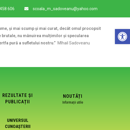
 458 606
scoala_m_sadoveanu@yahoo.com
De
 lume, și mai scump și mai curat, decât omul procopsit
ile brutale, nu mânuirea mulțimilor și specularea
jertfa pură a sufletului nostru.”
MIhail Sadoveanu
REZULTATE ȘI
NOUTĂȚI
PUBLICAȚII
Informații utile
UNIVERSUL
CUNOAȘTERII