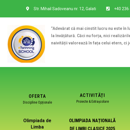
Str. Mihail Sadoveanu nr. 12, Galati
+40 236
”Adevărat că mai cinstit lucru nu este în
la învățătură. Căci nu forța, nici realizăr
naivității valorează în fața celui etern, ci 
ACTIVITĂȚI
OFERTA
Proiecte & Extrașcolare
Discipline Opționale
OLIMPIADA NAȚIONALĂ
Olimpiada de
Limba
DE LIMBI CLASICE 2025