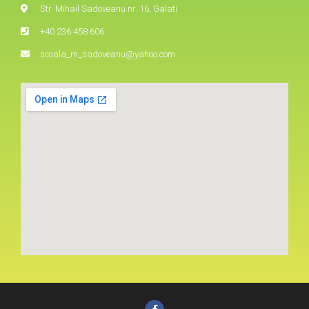
Str. Mihail Sadoveanu nr. 16, Galati
+40 236 458 606
scoala_m_sadoveanu@yahoo.com