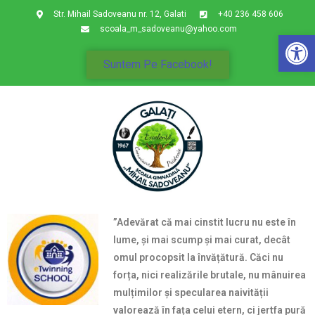
Str. Mihail Sadoveanu nr. 12, Galati
+40 236 458 606
scoala_m_sadoveanu@yahoo.com
De
Suntem Pe Facebook!
”Adevărat că mai cinstit lucru nu este în
lume, și mai scump și mai curat, decât
omul procopsit la învățătură. Căci nu
forța, nici realizările brutale, nu mânuirea
mulțimilor și specularea naivității
valorează în fața celui etern, ci jertfa pură