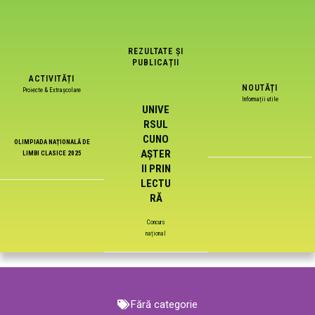
REZULTATE ȘI
PUBLICAȚII
ACTIVITĂȚI
NOUTĂȚI
Proiecte & Extrașcolare
Informații utile
UNIVE
RSUL
CUNO
OLIMPIADA NAȚIONALĂ DE
AȘTER
LIMBI CLASICE 2025
II PRIN
LECTU
RĂ
Concurs
național
Fără categorie