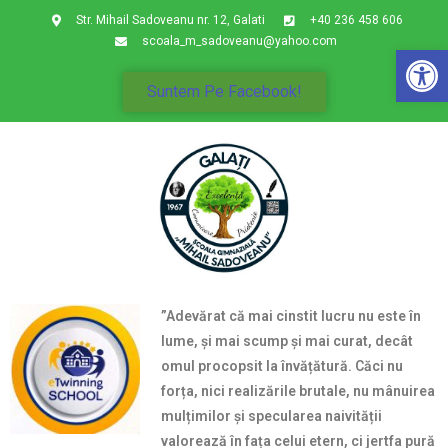
Str. Mihail Sadoveanu nr. 12, Galati
+40 236 458 606
scoala_m_sadoveanu@yahoo.com
De
Suntem Pe Facebook!
”Adevărat că mai cinstit lucru nu este în
lume, și mai scump și mai curat, decât
omul procopsit la învățătură. Căci nu
forța, nici realizările brutale, nu mânuirea
mulțimilor și specularea naivității
valorează în fața celui etern, ci jertfa pură