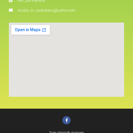
+40 236 458 606
scoala_m_sadoveanu@yahoo.com
Toate drepturile rezervate