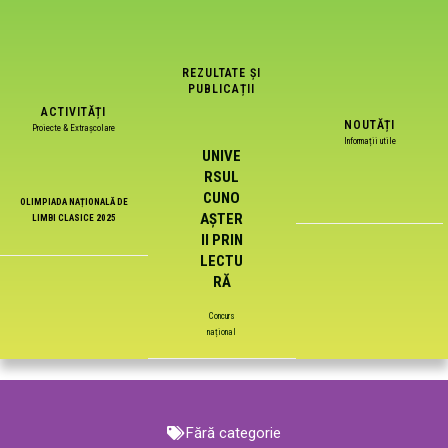
REZULTATE ȘI
PUBLICAȚII
ACTIVITĂȚI
NOUTĂȚI
Proiecte & Extrașcolare
Informații utile
UNIVE
RSUL
CUNO
OLIMPIADA NAȚIONALĂ DE
AȘTER
LIMBI CLASICE 2025
II PRIN
LECTU
RĂ
Concurs
național
Fără categorie