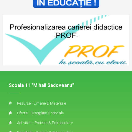
Scoala 11 "Mihail Sadoveanu"
Resurse - Umane & Materiale
Oferta - Discipline Optionale
Activitati - Proiecte & Extrascolare