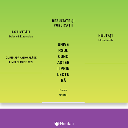
REZULTATE ȘI
PUBLICAȚII
ACTIVITĂȚI
NOUTĂȚI
Proiecte & Extrașcolare
Informații utile
UNIVE
RSUL
CUNO
OLIMPIADA NAȚIONALĂ DE
AȘTER
LIMBI CLASICE 2025
II PRIN
LECTU
RĂ
Concurs
național
Noutati