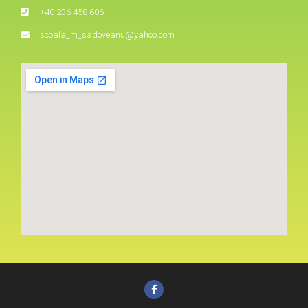
+40 236 458 606
scoala_m_sadoveanu@yahoo.com