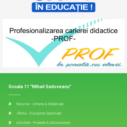
Scoala 11 "Mihail Sadoveanu"
Resurse - Umane & Materiale
Oferta - Discipline Optionale
Activitati - Proiecte & Extrascolare