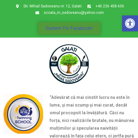
Str. Mihail Sadoveanu nr. 12, Galati
+40 236 458 606
scoala_m_sadoveanu@yahoo.com
De
Suntem Pe Facebook!
”Adevărat că mai cinstit lucru nu este în
lume, și mai scump și mai curat, decât
omul procopsit la învățătură. Căci nu
forța, nici realizările brutale, nu mânuirea
mulțimilor și specularea naivității
valorează în fața celui etern, ci jertfa pură