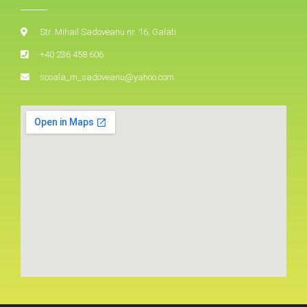
Str. Mihail Sadoveanu nr. 16, Galati
+40 236 458 606
scoala_m_sadoveanu@yahoo.com