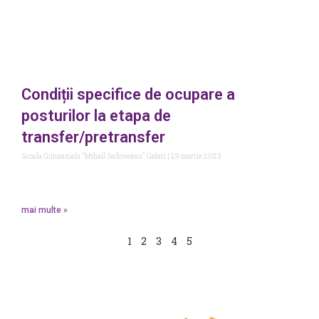
Condiții specifice de ocupare a
posturilor la etapa de
transfer/pretransfer
Scoala Gimnaziala "Mihail Sadoveanu" Galati
29 martie 2023
mai multe »
1
2
3
4
5