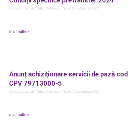
Condiții specifice pretransfer 2024
Scoala Gimnaziala "Mihail Sadoveanu" Galati
26 februarie 2024
mai multe »
Anunț achiziționare servicii de pază cod
CPV 79713000-5
Scoala Gimnaziala "Mihail Sadoveanu" Galati
14 decembrie 2023
mai multe »