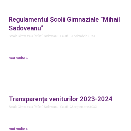
Regulamentul Școlii Gimnaziale ”Mihail
Sadoveanu”
Scoala Gimnaziala "Mihail Sadoveanu" Galati
13 noiembrie 2023
mai multe »
Transparența veniturilor 2023-2024
Scoala Gimnaziala "Mihail Sadoveanu" Galati
28 septembrie 2023
mai multe »