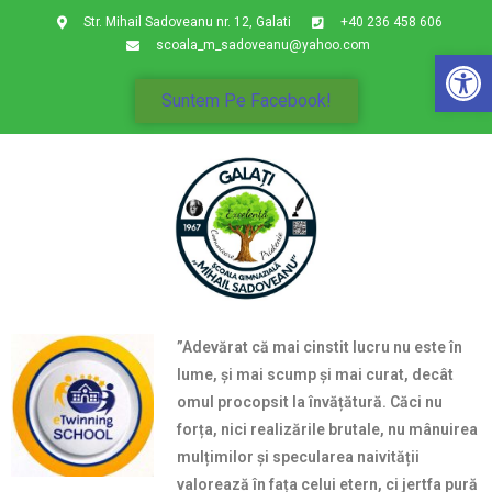
Str. Mihail Sadoveanu nr. 12, Galati
+40 236 458 606
scoala_m_sadoveanu@yahoo.com
De
Suntem Pe Facebook!
”Adevărat că mai cinstit lucru nu este în
lume, și mai scump și mai curat, decât
omul procopsit la învățătură. Căci nu
forța, nici realizările brutale, nu mânuirea
mulțimilor și specularea naivității
valorează în fața celui etern, ci jertfa pură