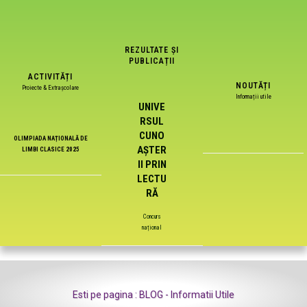
REZULTATE ȘI
PUBLICAȚII
ACTIVITĂȚI
NOUTĂȚI
Proiecte & Extrașcolare
Informații utile
UNIVE
RSUL
CUNO
OLIMPIADA NAȚIONALĂ DE
AȘTER
LIMBI CLASICE 2025
II PRIN
LECTU
RĂ
Concurs
național
Esti pe pagina : BLOG - Informatii Utile